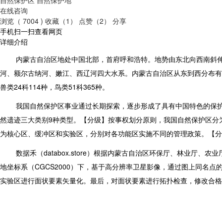
在线咨询
浏览（ 7004 )
收藏（1）
点赞（2）
分享
手机扫一扫查看网页
详细介绍
内蒙古自治区地处中国北部，首府呼和浩特。地势由东北向西南斜
河、额尔古纳河、嫩江、西辽河四大水系。内蒙古自治区从东到西分布有
兽类24科114种，鸟类51科365种。
我国自然保护区事业通过长期探索，逐步形成了具有中国特色的保护
然遗迹三大类别9种类型。【分级】按事权划分原则，我国自然保护区分
为核心区、缓冲区和实验区，分别对各功能区实施不同的管理政策。【分
数据禾（databox.store）根据内蒙古自治区环保厅、林业厅
地坐标系（CGCS2000）下，基于高分辨率卫星影像，通过图上同名
实验区进行面状要素矢量化。最后，对面状要素进行拓扑检查，修改合格