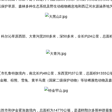
护区是以保护草原、森林多种生态系统及野生动植物栖息地和西辽河水源涵养
尔沁草原西部。大青沟宽200多米，深50多米，全长约24公里，总面
扎鲁特旗境内，南北长约48公里，东西宽约37公里，总面积91333公
金雕、棕熊、雪兔、黄羊马鹿（国家二级保护动物）等珍稀濒危动物及森
市和伊金霍洛旗境内，总面积为14770公顷，是遗鸥鄂尔多斯种群最集中