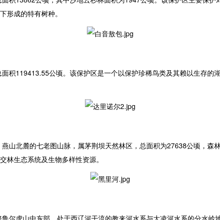
下形成的特有树种。
积119413.55公顷。该保护区是一个以保护珍稀鸟类及其赖以生存
山北麓的七老图山脉，属茅荆坝天然林区，总面积为27638公顷，森林覆
交林生态系统及生物多样性资源。
鲁尔虎山中东部，处于西辽河干流的教来河水系与大凌河水系的分水岭地带