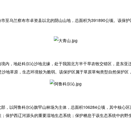
市至乌兰察布市卓资县以北的阴山山地，总面积为391890公顷。该保
境内，地处科尔沁沙地北缘，处于我国北方半干旱农牧交错区，是东亚迁徙
地貌是沙地草原，生态环境较为脆弱。该保护区属于草原草甸类型自然保护
，以阿鲁科尔沁旗罕山林场为主体，总面积106284公顷，其中核心区面
性；保护西辽河源头的重要湿地生态系统；保护栖息于该生态系统中的野