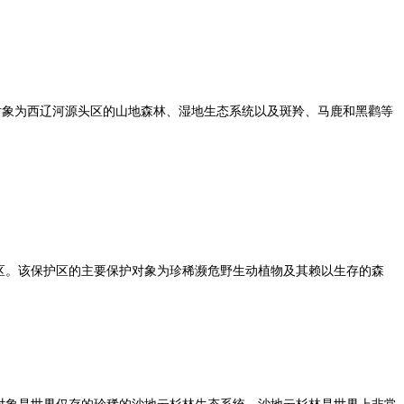
对象为西辽河源头区的山地森林、湿地生态系统以及斑羚、马鹿和黑鹳等
保护区。该保护区的主要保护对象为珍稀濒危野生动植物及其赖以生存的森
护对象是世界仅存的珍稀的沙地云杉林生态系统。沙地云杉林是世界上非常