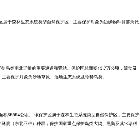
护区属于森林生态系统类型自然保护区，主要保护对象为边缘物种群落为代
鸟类南北迁徙的重要通道和驿站。保护区总面积13.7万公顷，流动及
区，主要保护对象为沙地草原、湿地生态系统及珍稀鸟类。
积35594公顷。 该保护区属于森林生态系统类型自然保护区，主要保护
生马鹿（东北亚种）种群；保护国家重点保护鸟类大鸨、黑鹳及其它珍稀