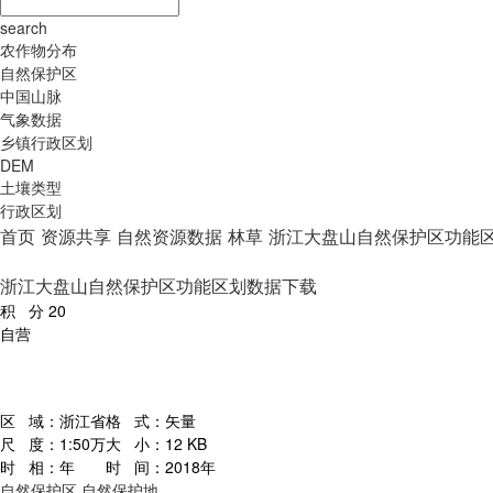
search
农作物分布
自然保护区
中国山脉
气象数据
乡镇行政区划
DEM
土壤类型
行政区划
首页
资源共享
自然资源数据
林草
浙江大盘山自然保护区功能
浙江大盘山自然保护区功能区划数据下载
积 分
20
自营
区 域：
浙江省
格 式：
矢量
尺 度：
1:50万
大 小：
12 KB
时 相：
年
时 间：
2018年
自然保护区
自然保护地