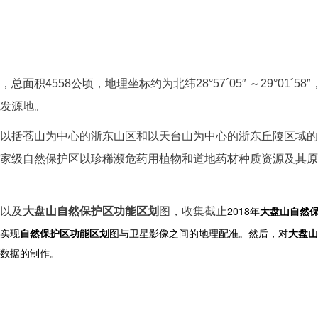
8公顷，地理坐标约为北纬28°57´05″ ～29°01´58″，东经1
发源地。
以括苍山为中心的浙东山区和以天台山为中心的浙东丘陵区域的
家级自然保护区以珍稀濒危药用植物和道地药材种质资源及其原
2018
年
大盘山自然
以及
大盘山自然保护区功能区划
图，收集截止
实现
自然保护区功能区划
图与卫星影像之间的地理配准。然后，对
大盘山
数据
的制作
。