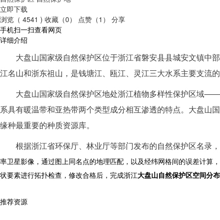
立即下载
浏览（ 4541 )
收藏（0）
点赞（1）
分享
手机扫一扫查看网页
详细介绍
大盘山国家级自然保护区位于浙江省磐安县县城安文镇中部，总面积455
江名山和浙东祖山，是钱塘江、瓯江、灵江三大水系主要支流的
大盘山国家级自然保护区地处浙江植物多样性保护区域——
系具有暖温带和亚热带两个类型成分相互渗透的特点。大盘山国
缘种最重要的种质资源库。
根据浙江省环保厅、林业厅等部门发布的自然保护区名录，
率卫星影像，通过图上同名点的地理匹配，以及经纬网格间的误差计算，
状要素进行拓扑检查，修改合格后，完成浙江
大盘山自然保护区空间分布
推荐资源