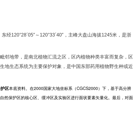
20°28´05″～120°33´40″，主峰大盘山海拔1245米，是浙
毗邻地带，是南北植物汇流之区，区内植物种类丰富而复杂，区
生地生态系统为主要保护对象，是中国东部药用植物野生种或近
保护区
本底资料。在
2000
国家大地坐标系（
CGCS2000
）下，基于高分辨
自然保护区的核心区、缓冲区及实验区进行面状要素矢量化。最后，对面