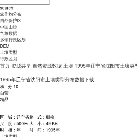
search
农作物分布
自然保护区
中国山脉
气象数据
乡镇行政区划
DEM
土壤类型
行政区划
首页
资源共享
自然资源数据
土壤
1995年辽宁省沈阳市土壤
1995年辽宁省沈阳市土壤类型分布数据下载
积 分
10
自营
精品
区 域：
辽宁省
格 式：
栅格
尺 度：
500米
大 小：
49 KB
时 相：
年
时 间：
1995年
土壤类型