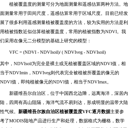
植被覆盖度的测量可分为地面测量和遥感估算两种方法。地
面测量常用于田间尺度，遥感估算常用于区域尺度。目前已经发
展了很多利用遥感测量植被覆盖度的方法，较为实用的方法是利
用植被指数近似估算植被覆盖度，常用的植被指数为NDVI。我
们采用在像元二分模型的基础上研究的模型：
VFC = (NDVI - NDVIsoil)/ ( NDVIveg - NDVIsoil)
其中，NDVIsoil为完全是裸土或无植被覆盖区域的NDVI值，相
当于NDVImin，NDVIveg则代表完全被植被所覆盖的像元的
NDVI值，即纯植被像元的NDVI值，相当于NDVImax。
新疆维吾尔自治区，位于中国西北边陲，远离海洋，深居内
陆，四周有高山阻隔，海洋气流不易到达，形成明显的温带大陆
性气候。
新疆维吾尔族自治区植被覆盖度VFC逐月数据
主要参
考了MODIS陆地产品进行生产和处理，数据格式为栅格，数学