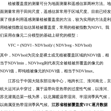
植被覆盖度的测量可分为地面测量和遥感估算两种方法。地
面测量常用于田间尺度，遥感估算常用于区域尺度。目前已经发
展了很多利用遥感测量植被覆盖度的方法，较为实用的方法是利
用植被指数近似估算植被覆盖度，常用的植被指数为NDVI。我
们采用在像元二分模型的基础上研究的模型：
VFC = (NDVI - NDVIsoil)/ ( NDVIveg - NDVIsoil)
其中，NDVIsoil为完全是裸土或无植被覆盖区域的NDVI值，相
当于NDVImin，NDVIveg则代表完全被植被所覆盖的像元的
NDVI值，即纯植被像元的NDVI值，相当于NDVImax。
江苏位于中国大陆东部沿海中心，地跨长江、淮河南北，京
杭大运河从中穿过，属于温带向亚热带的过度性气候，以淮河、
苏北灌溉总渠一线为界，以北属暖温带湿润、半湿润季风气候，
以南属亚热带湿润季风气候。
江苏省植被覆盖度VFC逐月数据