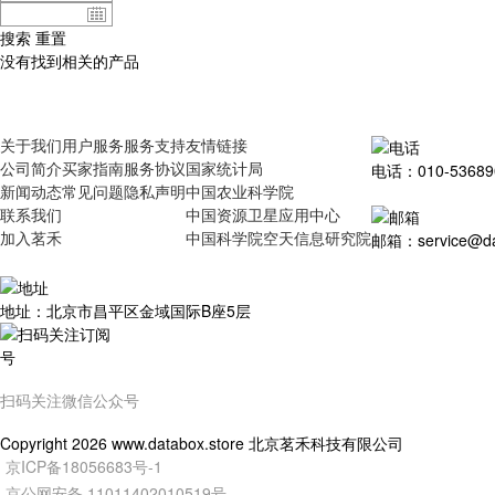
搜索
重置
没有找到相关的产品
关于我们
用户服务
服务支持
友情链接
公司简介
买家指南
服务协议
国家统计局
电话：010-53689
新闻动态
常见问题
隐私声明
中国农业科学院
联系我们
中国资源卫星应用中心
加入茗禾
中国科学院空天信息研究院
邮箱：service@dat
地址：北京市昌平区金域国际B座5层
扫码关注微信公众号
Copyright
2026
www.databox.store 北京茗禾科技有限公司
京ICP备18056683号-1
京公网安备 11011402010519号