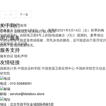
上一页
下一页
关于我们
澳大利亚梅宁迪湖
图像显示了2019年2月2日（右）夏季和2021年5月14日（左）秋季的梅
公司简介
新闻动态
联系我们
加入茗禾
宁德湖系列，由陆地卫星8号上的陆地成像仪（OLI）观测到。夏季湖泊
用户服务
中的绿色很可能是藻类或植被，而乳灰色的颜色，这可能是由于悬浮泥沙
买家指南
常见问题
搅动了盆地的重新填充。
服务支持
服务协议
隐私声明
友情链接
国家统计局
中国农业科学院
中国资源卫星应用中心
中国科学院空天信息
研究院
电话：010-53689091
邮箱：service@databox.store
地址：北京市昌平区金域国际B座5层