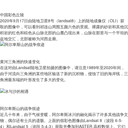
中国彩色丘陵
2020年9月17日由陆地卫星8号（landsat8）上的陆地成像仪（OLI）获
取的图像中，可以看到祁连山周围五颜六色的景观。裸露的砂岩和其他沉
积岩的红色和棕色从山脉北部的山麓凸现出来，山脉在那里与一个平坦的
盆地交汇，北部被称为河西走廊。
黄河三角洲的快速变化
在这对由Landsat陆地卫星拍摄的图像中，请注意1989年至2020年间，
由于河流向三角洲的某些地区输送了新的沉积物，侵蚀了旧的海岸线，三
角洲最东端的叶形发生了多大的变化。
阿尔卑斯山的战争痕迹
近几十年来，由于气候变暖，阿尔卑斯冰川的融化揭示了许多其他战争文
物，偶尔还有士兵的遗骸。上面的假彩色图像由Landsat 8（波段 6-5-
4）和Landsat 5（波段 5-4-3）获取并叠加到ASTER 高程数据上。它们