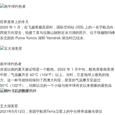
世界屋脊上的冬天
2020 年 1 月，在飞越青藏高原时，国际空间站 (ISS) 上的一名宇航员向
西南方向望去，拍摄了喜马拉雅山脉附近冰川湖的照片。位于珠穆朗玛峰
东北部的 Puma Yumco 湖和 Yamdrok 湖当时已结冰。
南半球灼热者
赤道以南的夏天被证明是一个酷热。2022 年 1 月中旬，酷热席卷南美洲
中部，气温飙升至 40°C（104°F）以上。当时，它是地球上最热的地
方。这一称号很快转移到了西澳大利亚，那里的气温攀升至超过
50°C（122°F），珀斯以北的一个小镇与南半球有史以来测量的最热温
度并列（初步数据）。
五大湖美景
2021年5月12日，美国宇航局Terra卫星上的中分辨率成像光谱仪