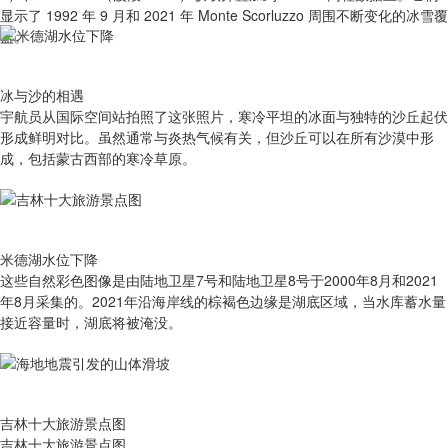
显示了 1992 年 9 月和 2021 年 Monte Scorluzzo 周围不断变化的冰雪覆
盖。
冰与沙的相遇
宇航员从国际空间站拍照了这张照片，寒冷平坦的冰面与独特的沙丘起伏
形成鲜明对比。虽然通常与炎热气候有关，但沙丘可以在所有沙漠中形
成，包括蒙古西部的寒冷草原。
米德湖水位下降
这些自然彩色图像是由陆地卫星7号和陆地卫星8号于2000年8月和2021
年8月采集的。2021年沿海岸线的棕褐色边缘是湖底区域，当水库蓄水量
接近容量时，湖底将被淹没。
吉林十大旅游景点图
吉林十大旅游景点图