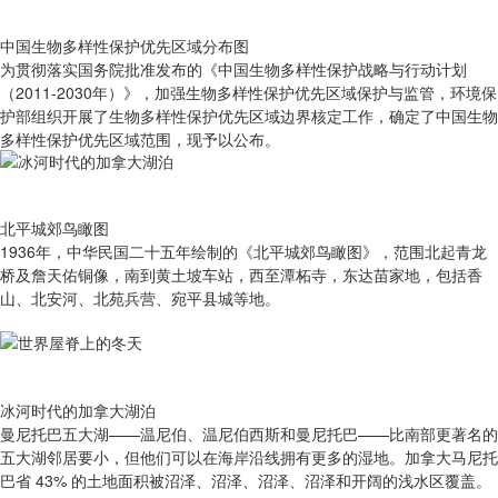
中国生物多样性保护优先区域分布图
为贯彻落实国务院批准发布的《中国生物多样性保护战略与行动计划
（2011-2030年）》，加强生物多样性保护优先区域保护与监管，环境保
护部组织开展了生物多样性保护优先区域边界核定工作，确定了中国生物
多样性保护优先区域范围，现予以公布。
北平城郊鸟瞰图
1936年，中华民国二十五年绘制的《北平城郊鸟瞰图》，范围北起青龙
桥及詹天佑铜像，南到黄土坡车站，西至潭柘寺，东达苗家地，包括香
山、北安河、北苑兵营、宛平县城等地。
冰河时代的加拿大湖泊
曼尼托巴五大湖——温尼伯、温尼伯西斯和曼尼托巴——比南部更著名的
五大湖邻居要小，但他们可以在海岸沿线拥有更多的湿地。加拿大马尼托
巴省 43% 的土地面积被沼泽、沼泽、沼泽、沼泽和开阔的浅水区覆盖。