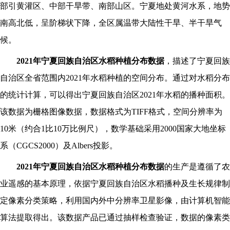
部引黄灌区、中部干旱带、南部山区。宁夏地处黄河水系，地势
南高北低，呈阶梯状下降，全区属温带大陆性干旱、半干旱气
候。
2021
年宁夏回族自治区
水稻
种植分布数据
，描述了宁夏回族
自治区全省范围内
2021
年
水稻
种植的空间分布。通过对
水稻
分布
的统计计算，可以得出宁夏回族自治区
2021
年
水稻
的播种面积。
该数据为栅格图像数据，数据格式为
TIFF格式，空间分辨率为
10米（约合1比10万比例尺），数学基础采用2000国家大地坐标
系（CGCS2000）及Albers投影。
2021
年宁夏回族自治区
水稻
种植分布数据
的生产是遵循了农
业遥感的基本原理，依据宁夏回族自治区
水稻
播种及生长规律制
定像素分类策略，利用国内外中分辨率卫星影像，由计算机智能
算法提取得出。该数据产品已通过抽样检查验证，数据的像素类