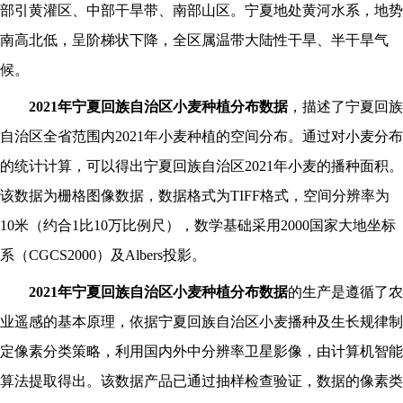
部引黄灌区、中部干旱带、南部山区。宁夏地处黄河水系，地势
南高北低，呈阶梯状下降，全区属温带大陆性干旱、半干旱气
候。
2021
年宁夏回族自治区小麦种植分布数据
，描述了宁夏回族
自治区全省范围内
2021
年小麦种植的空间分布。通过对小麦分布
的统计计算，可以得出宁夏回族自治区
2021
年小麦的播种面积。
该数据为栅格图像数据，数据格式为
TIFF格式，空间分辨率为
10米（约合1比10万比例尺），数学基础采用2000国家大地坐标
系（CGCS2000）及Albers投影。
2021
年宁夏回族自治区小麦种植分布数据
的生产是遵循了农
业遥感的基本原理，依据宁夏回族自治区小麦播种及生长规律制
定像素分类策略，利用国内外中分辨率卫星影像，由计算机智能
算法提取得出。该数据产品已通过抽样检查验证，数据的像素类