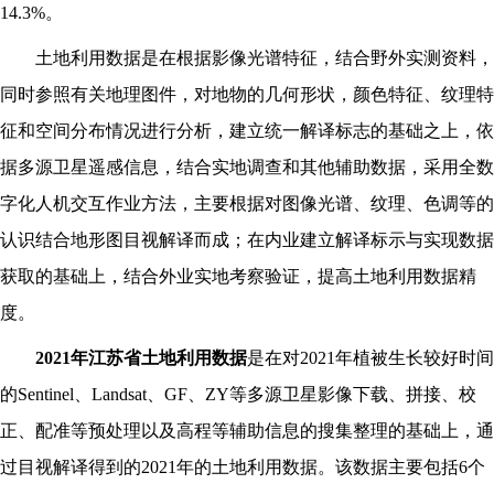
14.3%。
土地利用数据是在根据影像光谱特征，结合野外实测资料，
同时参照有关地理图件，对地物的几何形状，颜色特征、纹理特
征和空间分布情况进行分析，建立统一解译标志的基础之上，依
据多源卫星遥感信息，结合实地调查和其他辅助数据，采用全数
字化人机交互作业方法，主要根据对图像光谱、纹理、色调等的
认识结合地形图目视解译而成；在内业建立解译标示与实现数据
获取的基础上，结合外业实地考察验证，提高土地利用数据精
度。
202
1
年
江苏省
土地利用数据
是在对
202
1
年植被生长较好时间
的
Sentinel、Landsat、GF、ZY等多源卫星影像下载、拼接、校
正、配准等预处理以及高程等辅助信息的搜集整理的基础上，通
过目视解译得到的202
1
年的土地利用数据。该数据主要包括
6个