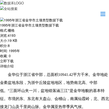
首页
资源共享
1995年浙江省金华市土壤类型数据下载
1995年浙江省金华市土壤类型数据下载
格式
:
栅格
浏览
:
4193
大小
:
19 KB
积分
:
8
时间
:
1995年
收藏
:
0
立即下载
详细介绍
金华位于浙江省中部，总面积
10941.42平方千米。金华地处
金衢盆地东段，为浙中丘陵盆地地区，地势南北高、中部
低。“三面环山夹一川，盆地错落涵三江”是金华地貌的基本特
征。市境的东、东北有大盘山、会稽山，南属仙霞岭，北、西北
接龙门山及千里岗山脉。金华属亚热带季风气候。