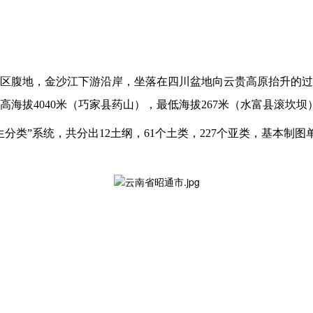
区腹地，金沙江下游沿岸，坐落在四川盆地向云贵高原抬升的过
，最高海拔4040米（巧家县药山），最低海拔267米（水富县滚坎坝
生分类”系统，共分出12土纲，61个土类，227个亚类，基本制