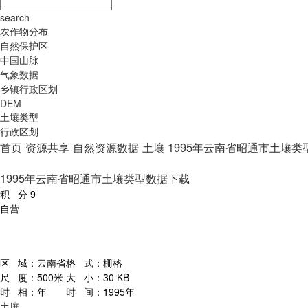
search
农作物分布
自然保护区
中国山脉
气象数据
乡镇行政区划
DEM
土壤类型
行政区划
首页
资源共享
自然资源数据
土壤
1995年云南省昭通市土壤类
1995年云南省昭通市土壤类型数据下载
积 分
9
自营
区 域：
云南省
格 式：
栅格
尺 度：
500米
大 小：
30 KB
时 相：
年
时 间：
1995年
土壤