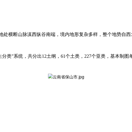
市地处横断山脉滇西纵谷南端，境内地形复杂多样，整个地势自西北向
生分类”系统，共分出12土纲，61个土类，227个亚类，基本制