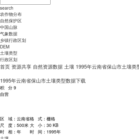
search
农作物分布
自然保护区
中国山脉
气象数据
乡镇行政区划
DEM
土壤类型
行政区划
首页
资源共享
自然资源数据
土壤
1995年云南省保山市土壤类
1995年云南省保山市土壤类型数据下载
积 分
9
自营
区 域：
云南省
格 式：
栅格
尺 度：
500米
大 小：
30 KB
时 相：
年
时 间：
1995年
土壤