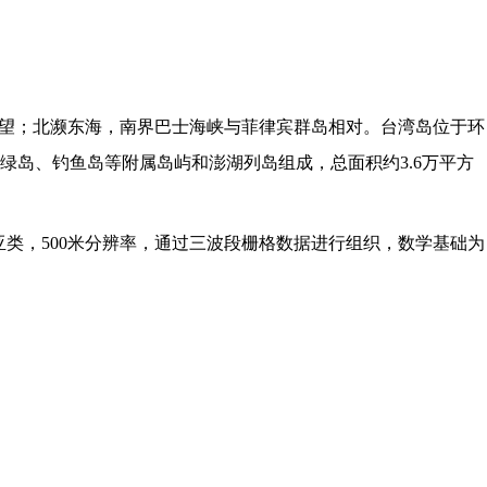
相望；北濒东海，南界巴士海峡与菲律宾群岛相对。台湾岛位于环
岛、钓鱼岛等附属岛屿和澎湖列岛组成，总面积约3.6万平方
为亚类，500米分辨率，通过三波段栅格数据进行组织，数学基础为