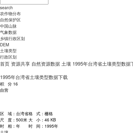
search
农作物分布
自然保护区
中国山脉
气象数据
乡镇行政区划
DEM
土壤类型
行政区划
首页
资源共享
自然资源数据
土壤
1995年台湾省土壤类型数据
1995年台湾省土壤类型数据下载
积 分
16
自营
区 域：
台湾省
格 式：
栅格
尺 度：
500米
大 小：
46 KB
时 相：
年
时 间：
1995年
土壤