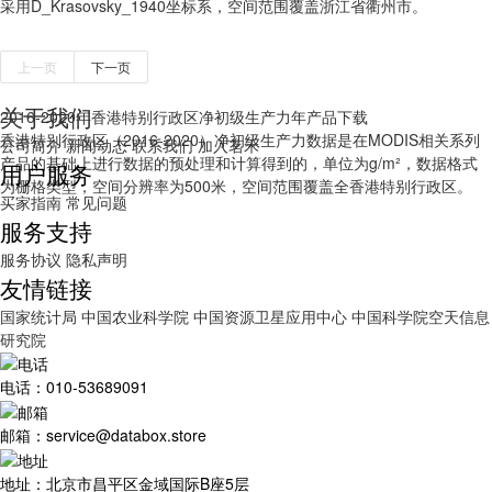
采用D_Krasovsky_1940坐标系，空间范围覆盖浙江省衢州市。
上一页
下一页
关于我们
2016-2020年香港特别行政区净初级生产力年产品下载
香港特别行政区（2016-2020）净初级生产力数据是在MODIS相关系列
公司简介
新闻动态
联系我们
加入茗禾
产品的基础上进行数据的预处理和计算得到的，单位为g/m²，数据格式
用户服务
为栅格类型，空间分辨率为500米，空间范围覆盖全香港特别行政区。
买家指南
常见问题
服务支持
服务协议
隐私声明
友情链接
国家统计局
中国农业科学院
中国资源卫星应用中心
中国科学院空天信息
研究院
电话：010-53689091
邮箱：service@databox.store
地址：北京市昌平区金域国际B座5层