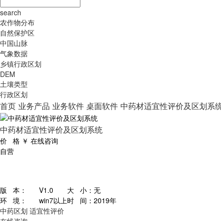
search
农作物分布
自然保护区
中国山脉
气象数据
乡镇行政区划
DEM
土壤类型
行政区划
首页
业务产品
业务软件
桌面软件
中药材适宜性评价及区划系
中药材适宜性评价及区划系统
价 格
￥
在线咨询
自营
版 本：
V1.0
大 小：
无
环 境：
win7以上
时 间：
2019年
中药区划
适宜性评价
在线咨询