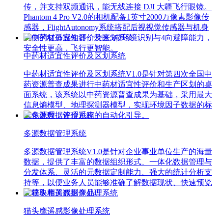
传，并支持双频通讯，能无线连接 DJI 大疆飞行眼镜。
Phantom 4 Pro V2.0的相机配备1英寸2000万像素影像传
感器，FlightAutonomy系统搭配后视视觉传感器与机身
两侧的红外感知器，带来5向环境识别与4向避障能力，
安全性更高，飞行更智能。
中药材适宜性评价及区划系统
中药材适宜性评价及区划系统V1.0是针对第四次全国中
药资源普查成果进行中药材适宜性评价和生产区划的桌
面系统，该系统以中药资源普查成果为基础，采用最大
信息熵模型、地理探测器模型，实现环境因子数据的标
准化处理，评价过程的自动化引导。
多源数据管理系统
多源数据管理系统V1.0是针对企业事业单位生产的海量
数据，提供了丰富的数据组织形式、一体化数据管理与
分发体系、灵活的元数据定制能力、强大的统计分析支
持等，以便业务人员能够准确了解数据现状、快速预览
及获取相关数据产品。
猫头鹰遥感影像处理系统