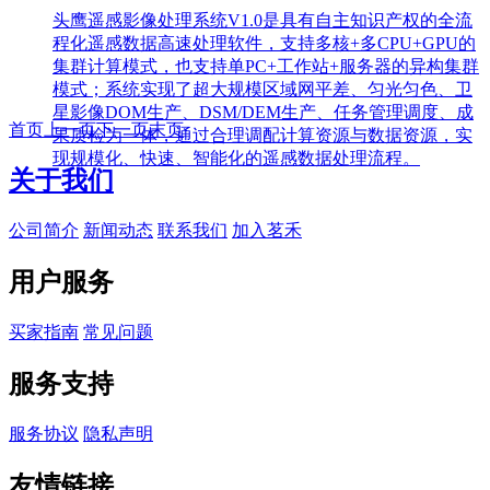
头鹰遥感影像处理系统V1.0是具有自主知识产权的全流
程化遥感数据高速处理软件，支持多核+多CPU+GPU的
集群计算模式，也支持单PC+工作站+服务器的异构集群
模式；系统实现了超大规模区域网平差、匀光匀色、卫
星影像DOM生产、DSM/DEM生产、任务管理调度、成
首页
上一页
下一页
末页
果质检为一体，通过合理调配计算资源与数据资源，实
现规模化、快速、智能化的遥感数据处理流程。
关于我们
公司简介
新闻动态
联系我们
加入茗禾
用户服务
买家指南
常见问题
服务支持
服务协议
隐私声明
友情链接