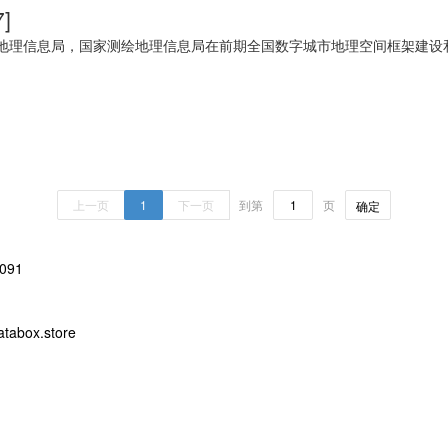
]
绘地理信息局，国家测绘地理信息局在前期全国数字城市地理空间框架建设
。
上一页
1
下一页
到第
页
确定
091
abox.store