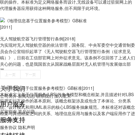
联的操作。本标准为定义网络服务而设计,无线设备可以通过驻留网上的
代理服务器应用获得这种网络服务,但不局限于此环境。
无人驾驶航空器飞行管理暂行条例[2018]
为实现对无人驾驶航空器的依法管理，国务院、中央军委空中交通管制委
员会办公室组织起草了《无人驾驶航空器飞行管理暂行条例（征求意见
稿）》，日前在工信部官网上对外征求意见。该条例不仅回答了上述人们
关心的问题，也是我国首次从国家战略层面对无人机管理与发展做出部
署。
上一页
下一页
关于我们
《地理信息基于位置服务参考模型》GB标准[2011]
本标准定义基于位置服务(LBS)的参考模型和概念框架,并且描述针对LBS
公司简介
新闻动态
联系我们
加入茗禾
应用实行互操作的基本原则。该概念框架涉及或包含了本体论、分类系
用户服务
统、设计模式和用UML表示的核心LBS服务抽象规范。本标准还对该概念
买家指南
常见问题
框架与其他框架之间的关系、地理信息应用与服务以及客户端应用作了进
服务支持
一步说明。
服务协议
隐私声明
友情链接