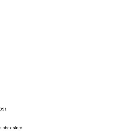
091
abox.store