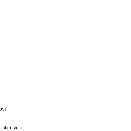
091
abox.store