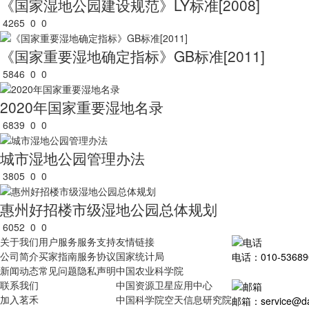
《国家湿地公园建设规范》LY标准[2008]
4265
0
0
《国家重要湿地确定指标》GB标准[2011]
5846
0
0
2020年国家重要湿地名录
6839
0
0
城市湿地公园管理办法
3805
0
0
惠州好招楼市级湿地公园总体规划
6052
0
0
关于我们
用户服务
服务支持
友情链接
公司简介
买家指南
服务协议
国家统计局
电话：010-53689
新闻动态
常见问题
隐私声明
中国农业科学院
联系我们
中国资源卫星应用中心
加入茗禾
中国科学院空天信息研究院
邮箱：service@dat