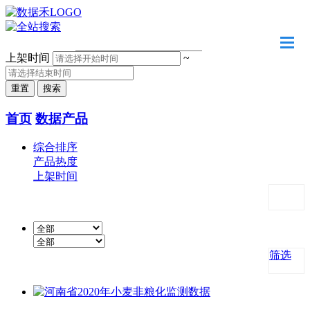
请输入关键字
上架时间
~
首页
数据产品
综合排序
产品热度
上架时间
筛选