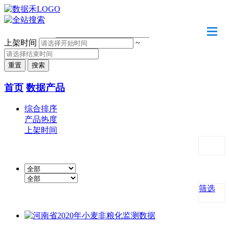
请输入关键字
上架时间
~
首页
数据产品
综合排序
产品热度
上架时间
筛选