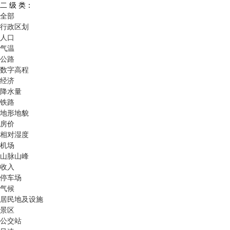
二 级 类：
全部
行政区划
人口
气温
公路
数字高程
经济
降水量
铁路
地形地貌
房价
相对湿度
机场
山脉山峰
收入
停车场
气候
居民地及设施
景区
公交站