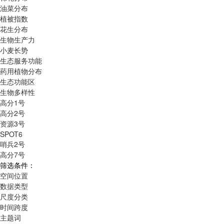
油菜分布
植被指数
花生分布
生物生产力
小麦长势
生态服务功能
药用植物分布
生态功能区
生物多样性
高分1号
高分2号
资源3号
SPOT6
哨兵2号
高分7号
筛选条件：
空间位置
数据类型
尺度分类
时间跨度
主题词