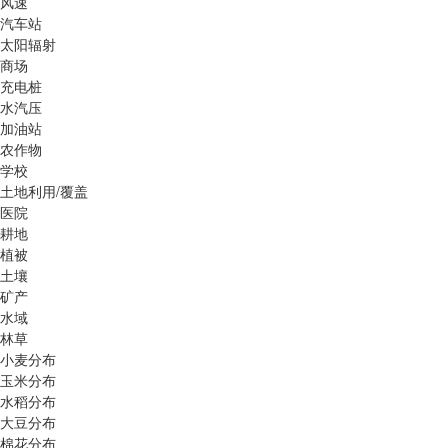
风速
汽车站
太阳辐射
商场
充电桩
水汽压
加油站
农作物
学校
土地利用/覆盖
医院
耕地
植被
土壤
矿产
水域
林草
小麦分布
玉米分布
水稻分布
大豆分布
棉花分布