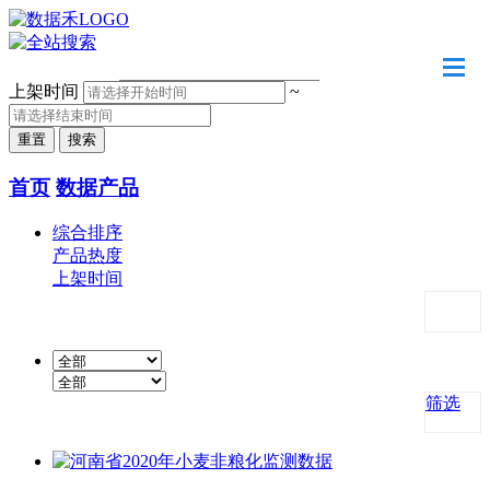
请输入关键字
上架时间
~
首页
数据产品
综合排序
产品热度
上架时间
筛选