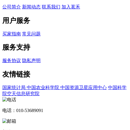
公司简介
新闻动态
联系我们
加入茗禾
用户服务
买家指南
常见问题
服务支持
服务协议
隐私声明
友情链接
国家统计局
中国农业科学院
中国资源卫星应用中心
中国科学
院空天信息研究院
电话：010-53689091