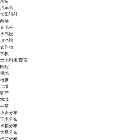
风速
汽车站
太阳辐射
商场
充电桩
水汽压
加油站
农作物
学校
土地利用/覆盖
医院
耕地
植被
土壤
矿产
水域
林草
小麦分布
玉米分布
水稻分布
大豆分布
棉花分布