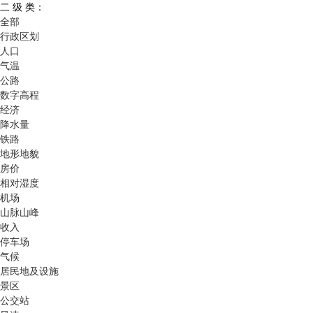
二 级 类：
全部
行政区划
人口
气温
公路
数字高程
经济
降水量
铁路
地形地貌
房价
相对湿度
机场
山脉山峰
收入
停车场
气候
居民地及设施
景区
公交站