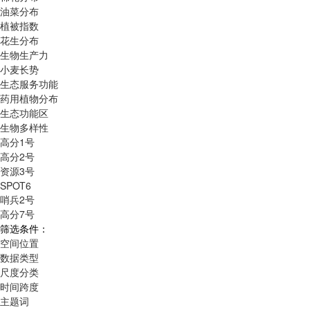
油菜分布
植被指数
花生分布
生物生产力
小麦长势
生态服务功能
药用植物分布
生态功能区
生物多样性
高分1号
高分2号
资源3号
SPOT6
哨兵2号
高分7号
筛选条件：
空间位置
数据类型
尺度分类
时间跨度
主题词