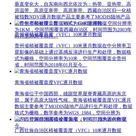
垂直变化大，自东南向西北依次为：热带、亚热带、高
原温带、高原亚寒带、高原寒带。西藏自治区归一化植
被指数NDVI逐月数据产品主要参考了MODIS陆地产品
进行生产和处理，数据格式为GeoTiff栅格，空间分辨率
为1KM，空间范围覆盖西藏自治区，时间范围为2003年
贵州省植被覆盖度（VFC）10米逐月数据
01月至2020年12月。
贵州省植被覆盖度（VFC）10米逐月数据在中分辨率卫
星影像的基础上通过遥感反演进行生产和处理，数据格
式为栅格，空间分辨率为10米，空间范围覆盖全贵州
省，时间范围为2018年01月至今。
青海省植被覆盖度VFC逐月数据
青海省位于中国西部，雄踞世界屋脊青藏高原的东北
部，属于高原大陆性气候。青海省植被覆盖度VFC逐月
数据主要参考了MODIS陆地产品进行生产和处理，数据
格式为栅格，数学参考为WGS_1984，空间分辨为
1KM，空间范围覆盖全青海省，时间范围为2000年至
今。
广西壮族自治区植被覆盖度（VFC）10米逐月数据