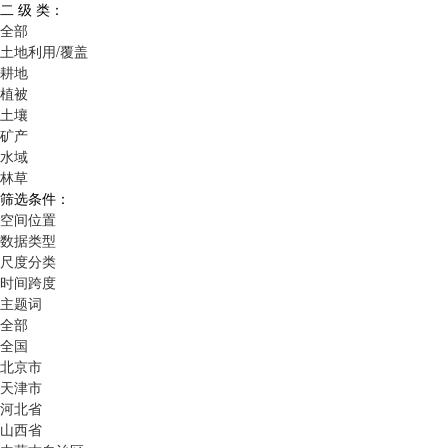
二 级 类：
全部
土地利用/覆盖
耕地
植被
土壤
矿产
水域
林草
筛选条件：
空间位置
数据类型
尺度分类
时间跨度
主题词
全部
全国
北京市
天津市
河北省
山西省