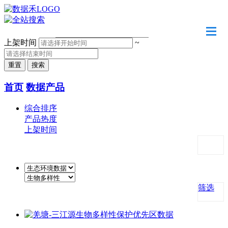
请输入关键字
上架时间
~
首页
数据产品
综合排序
产品热度
上架时间
筛选