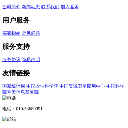
公司简介
新闻动态
联系我们
加入茗禾
用户服务
买家指南
常见问题
服务支持
服务协议
隐私声明
友情链接
国家统计局
中国农业科学院
中国资源卫星应用中心
中国科学
院空天信息研究院
电话：010-53689091