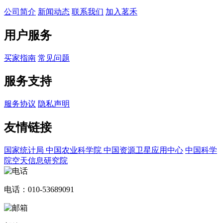
公司简介
新闻动态
联系我们
加入茗禾
用户服务
买家指南
常见问题
服务支持
服务协议
隐私声明
友情链接
国家统计局
中国农业科学院
中国资源卫星应用中心
中国科学
院空天信息研究院
电话：010-53689091