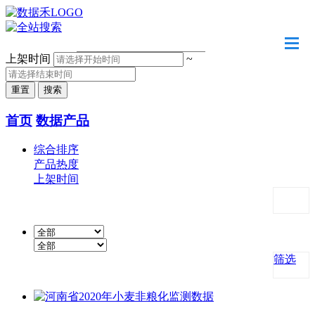
请输入关键字
上架时间
~
首页
数据产品
综合排序
产品热度
上架时间
筛选