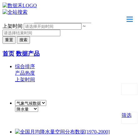
请输入关键字
上架时间
~
首页
数据产品
综合排序
产品热度
上架时间
筛选