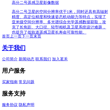
高分二号遥感卫星影像数据
高分二号卫星的空间分辨率优于1米，同时还具有高辐射
精度、高定位精度和快速姿态机动能力等特点，实现了
亚米级空间分辨率、多光谱综合光学遥感数据获取，攻
克了长焦距、大口径、轻型相机及卫星系统设计难题，
也提升了低轨道遥感卫星长寿命可靠性能。
首页
上一页
下一页
末页
关于我们
公司简介
新闻动态
联系我们
加入茗禾
用户服务
买家指南
常见问题
服务支持
服务协议
隐私声明