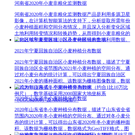
河南省2020年小麦非粮化监测数据
河南省2020年小麦非粮化监测数据产品是利用多源卫星
影像，在计算机智能算法的支持下，分析提取所需年份
小麦种植面积和空间分布情况，并且深入分析变化区域
土地利用转变情况和转换趋势，从而得到小麦非粮化的
变化区域和未变区域，以及变化区域的土地利用数据。
2021年宁夏回族自治区小麦种植分布数据
2021年宁夏回族自治区小麦种植分布数据，描述了宁夏
回族自治区全省范围内2021年小麦种植的空间分布。通
过对小麦分布的统计计算，可以得出宁夏回族自治区
2021年小麦的播种面积。该数据为栅格图像数据，数据
格式为TIFF格式，空间分辨率为10米（约合1比10万比
例尺），数学基础采用2000国家大地坐标系
2020年山东省冬小麦种植分布数据
（CGCS2000）及Albers投影。
2020年山东省冬小麦种植分布数据，描述了山东省全省
范围内2020年冬小麦种植的空间分布。通过对冬小麦分
布的统计计算，可以得出山东省2020年冬小麦的播种面
积。该数据为栅格数据，数据格式为GeoTIFF格式，图
像分辨率为10米（约合1比10万比例尺），数学基础采用