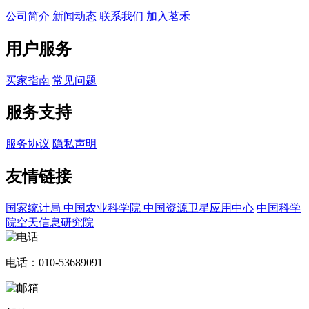
公司简介
新闻动态
联系我们
加入茗禾
用户服务
买家指南
常见问题
服务支持
服务协议
隐私声明
友情链接
国家统计局
中国农业科学院
中国资源卫星应用中心
中国科学
院空天信息研究院
电话：010-53689091