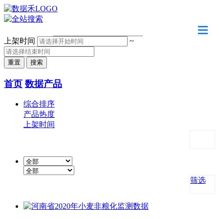
请输入关键字
上架时间
~
首页
数据产品
综合排序
产品热度
上架时间
筛选