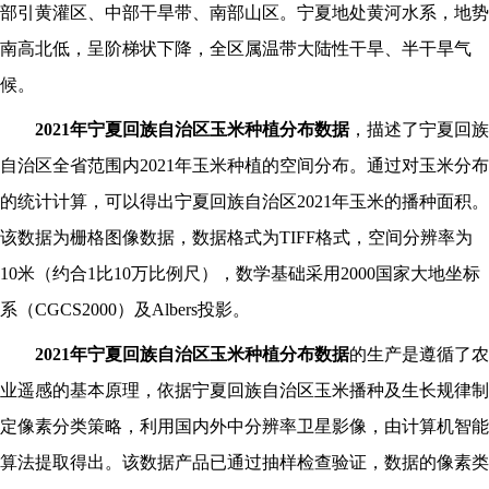
部引黄灌区、中部干旱带、南部山区。宁夏地处黄河水系，地势
南高北低，呈阶梯状下降，全区属温带大陆性干旱、半干旱气
候。
2021
年宁夏回族自治区
玉米
种植分布数据
，描述了宁夏回族
自治区全省范围内
2021
年
玉米
种植的空间分布。通过对
玉米
分布
的统计计算，可以得出宁夏回族自治区
2021
年
玉米
的播种面积。
该数据为栅格图像数据，数据格式为
TIFF格式，空间分辨率为
10米（约合1比10万比例尺），数学基础采用2000国家大地坐标
系（CGCS2000）及Albers投影。
2021
年宁夏回族自治区
玉米
种植分布数据
的生产是遵循了农
业遥感的基本原理，依据宁夏回族自治区
玉米
播种及生长规律制
定像素分类策略，利用国内外中分辨率卫星影像，由计算机智能
算法提取得出。该数据产品已通过抽样检查验证，数据的像素类