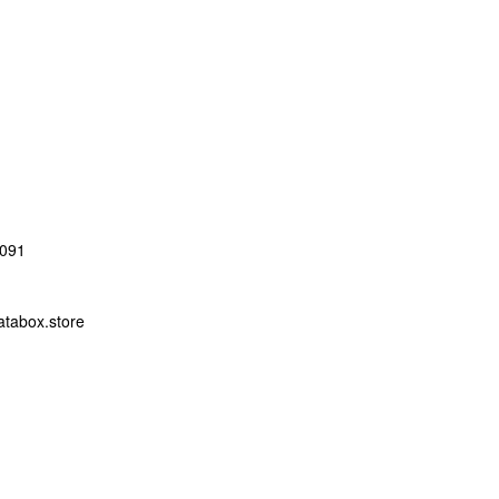
091
abox.store