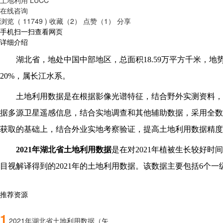
在线咨询
浏览（ 11749 )
收藏（2）
点赞（1）
分享
手机扫一扫查看网页
详细介绍
湖北省，地处中国中部地区，总面积
18.59万平方千米
20%，属长江水系。
土地利用数据是在根据影像光谱特征，结合野外实测资料，
据多源卫星遥感信息，结合实地调查和其他辅助数据，采用全数
获取的基础上，结合外业实地考察验证，提高土地利用数据精度
202
1
年
湖北省
土地利用数据
是在对
202
1
年植被生长较好时间
目视解译得到的202
1
年的土地利用数据。该数据主要包括
6个一
推荐资源
1
2021年湖北省土地利用数据（矢