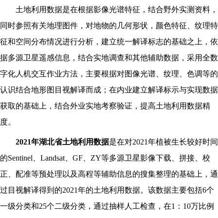
土地利用数据是在根据影像光谱特征，结合野外实测资料，
同时参照有关地理图件，对地物的几何形状，颜色特征、纹理特
征和空间分布情况进行分析，建立统一解译标志的基础之上，依
据多源卫星遥感信息，结合实地调查和其他辅助数据，采用全数
字化人机交互作业方法，主要根据对图像光谱、纹理、色调等的
认识结合地形图目视解译而成；在内业建立解译标示与实现数据
获取的基础上，结合外业实地考察验证，提高土地利用数据精
度。
202
1
年
湖北省
土地利用数据
是在对
202
1
年植被生长较好时间
的
Sentinel、Landsat、GF、ZY等多源卫星影像下载、拼接、校
正、配准等预处理以及高程等辅助信息的搜集整理的基础上，通
过目视解译得到的202
1
年的土地利用数据。该数据主要包括
6个
一级分类和25个二级分类，通过抽样人工检查，在1：10万比例