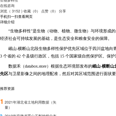
在线咨询
浏览（ 3152 )
收藏（0）
点赞（0）
分享
手机扫一扫查看网页
详细介绍
“生物多样性”是生物（动物、植物、微生物）与环境形成
经济社会可持续发展的基础，是生态安全和粮食安全的保障。
岷山
-横断山北段生物多样性保护优先区域位于四川盆地向青
3 个省的 42 个县级行政区，包括 15 个国家级自然保护
数据禾（
databox
.store
）根据生态环境部发布的
岷山
-横断
先区
与卫星影像之间的地理配准，然后对其区域范围进行面状要
推荐资源
1
2021年湖北省土地利用数据（矢
量）
2
2019年安徽省霍山石斛种植分布