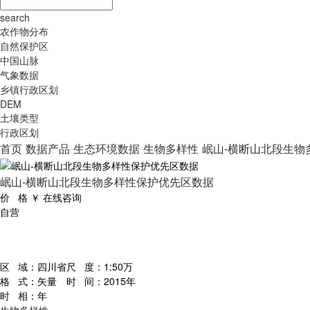
search
农作物分布
自然保护区
中国山脉
气象数据
乡镇行政区划
DEM
土壤类型
行政区划
首页
数据产品
生态环境数据
生物多样性
岷山-横断山北段生物
岷山-横断山北段生物多样性保护优先区数据
价 格
￥
在线咨询
自营
区 域：
四川省
尺 度：
1:50万
格 式：
矢量
时 间：
2015年
时 相：
年
生物多样性