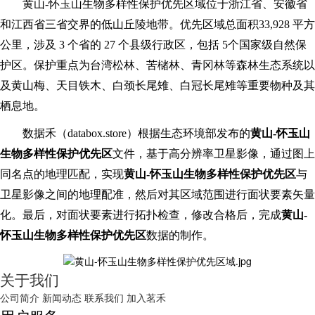
黄山
-怀玉山生物多样性保护优先区域位于浙江省、安徽省
和江西省三省交界的低山丘陵地带。优先区域总面积33,928 平方
公里，涉及 3 个省的 27 个县级行政区，包括 5个国家级自然保
护区。保护重点为台湾松林、苦槠林、青冈林等森林生态系统以
及黄山梅、天目铁木、白颈长尾雉、白冠长尾雉等重要物种及其
栖息地。
数据禾（
databox
.store
）根据生态环境部发布的
黄山
-怀玉山
生物多样性保护优先区
文件，基于高分辨率卫星影像，通过图上
同名点的地理匹配，实现
黄山
-怀玉山生物多样性保护优先区
与
卫星影像之间的地理配准，然后对其区域范围进行面状要素矢量
化。最后，对面状要素进行拓扑检查，修改合格后，完成
黄山
-
怀玉山生物多样性保护优先区
数据的制作。
关于我们
公司简介
新闻动态
联系我们
加入茗禾