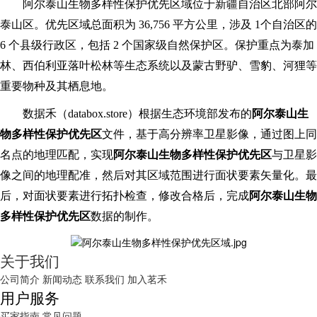
阿尔泰山生物多样性保护优先区域位于新疆自治区北部阿尔
泰山区。优先区域总面积为
36,756 平方公里，涉及 1个自治区的
6 个县级行政区，包括 2 个国家级自然保护区。保护重点为泰加
林、西伯利亚落叶松林等生态系统以及蒙古野驴、雪豹、河狸等
重要物种及其栖息地。
数据禾（
databox
.store
）根据生态环境部发布的
阿尔泰山生
物多样性保护优先区
文件，基于高分辨率卫星影像，通过图上同
名点的地理匹配，实现
阿尔泰山生物多样性保护优先区
与卫星影
像之间的地理配准，然后对其区域范围进行面状要素矢量化。最
后，对面状要素进行拓扑检查，修改合格后，完成
阿尔泰山生物
多样性保护优先区
数据的制作。
关于我们
公司简介
新闻动态
联系我们
加入茗禾
用户服务
买家指南
常见问题