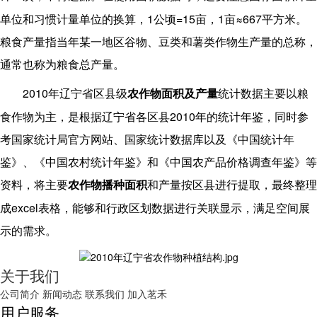
1
=15
1
≈667
单位和习惯计量单位的换算，
公顷
亩，
亩
平方米。
粮食产量指当年某一地区谷物、豆类和薯类作物生产量的总称，
通常也称为粮食总产量。
2010
年辽宁省区县级
农作物面积及产量
统计
数据主要以粮
2010
食作物为主，是根据辽宁省各区县
年的统计年鉴，同时参
考国家统计局官方网站、国家统计数据库以及《中国统计年
鉴》、《中国农村统计年鉴》和《中国农产品价格调查年鉴》等
资料，将主要
农作物播种面积
和产量按区县进行提取，最终整理
excel
成
表格，能够和行政区划数据进行关联显示，满足空间展
示的需求。
关于我们
公司简介
新闻动态
联系我们
加入茗禾
用户服务