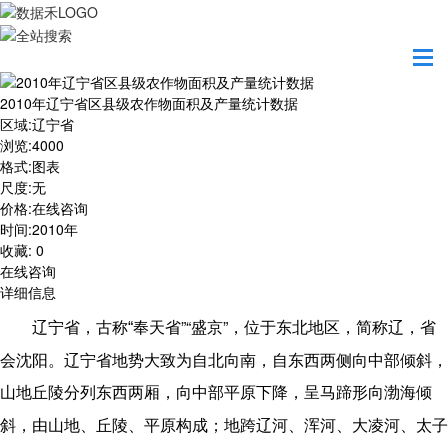
首页
数据产品
2010年辽宁省区县级农作物面积及产量统计数据
2010年辽宁省区县级农作物面积及产量统计数据
区域
:
辽宁省
浏览
:
4000
格式
:
图表
尺度
:
无
价格
:
在线咨询
时间
:
2010年
收藏
:
0
在线咨询
详细信息
”“
”
辽宁省，古称“
奉天省
盛京
，位于
东北地区
，简称
辽
，省
会
沈阳
。辽宁省地势大致为自北向南，自东西两侧向中部倾斜，
山地丘陵分列东西两厢，向中部平原下降，呈马蹄形向渤海倾
斜，由山地、丘陵、平原构成；地跨
辽河
、
浑河
、
大凌河
、
太子