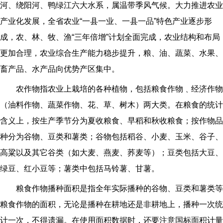
河
、
绕阳河
、
鸭绿江
六大水系，属
温带季风气候
。大力推进农业
产业化发展，全省农业“一县一业、一县一品”特色产业逐步形
成，农、林、牧、渔“三年倍增”计划全面完成，农业结构和布局
更加合理，农业综合生产能力稳步提升，粮、油、蔬菜、水果、
畜产品、水产品向优势产区集中。
农作物指农业上栽培的各种植物，包括粮食作物﹑经济作物
（油料作物、蔬菜作物、花、草、树木）两大类。在粮食的统计
含义上，按生产季节分为夏收粮食、早稻和秋收粮食；按作物品
种分为谷物、豆类和薯类；谷物包括稻谷、小麦、玉米、谷子、
高粱以及其它谷类（如大麦、燕麦、荞麦等）；豆类包括大豆、
绿豆、红小豆等；薯类中包括马铃薯、甘薯。
粮食作物播种面积是指全年实际播种的谷物、豆类和薯类等
粮食作物的面积，无论是播种在耕地还是非耕地上，播种一次统
计一次，不得遗漏。在使用面积数据时，还要注意国标面积计量