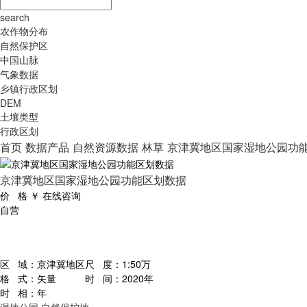
search
农作物分布
自然保护区
中国山脉
气象数据
乡镇行政区划
DEM
土壤类型
行政区划
首页
数据产品
自然资源数据
林草
京津冀地区国家湿地公园功
京津冀地区国家湿地公园功能区划数据
价 格
￥
在线咨询
自营
区 域：
京津冀地区
尺 度：
1:50万
格 式：
矢量
时 间：
2020年
时 相：
年
湿地公园
自然保护地