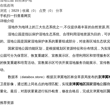
在线咨询
浏览（ 3829 )
收藏（0）
点赞（0）
分享
手机扫一扫查看网页
详细介绍
湿地作为地球上的三大生态系统之一,不仅提供着丰富的自然资源,
湿地公园是指以保护湿地生态系统、合理利用湿地资源为目的，可
的。湿地公园是国家湿地保护体系的重要组成部分，对改善区域生态状况
国家湿地公园功能区划，是根据规划区资源特征和分布情况，为实
公园可分为
保育区、恢复重建区、宣教展示区、合理利用区和管理服务区
的恢复重建和培育活动。宣教展示区可供开展湿地服务功能展示、宣传教
动。
数据禾（databox.store）根据京津冀地区林业草原局发布的
京津冀
卫星影像，通过图上同名点的地理匹配，实现
京津冀地区
国家湿地公园功
量化。最后，对面状要素进行拓扑检查，修改合格后，完成京津冀地区
国
推荐资源