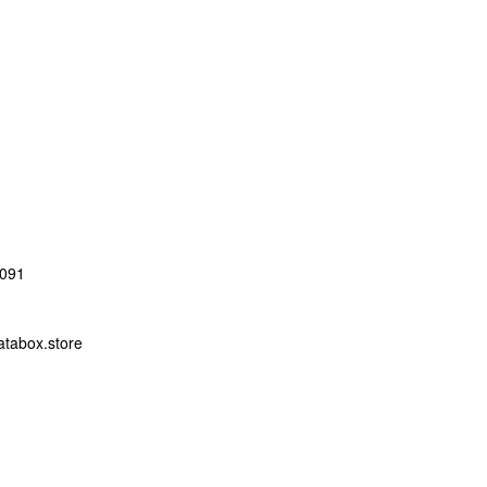
091
abox.store