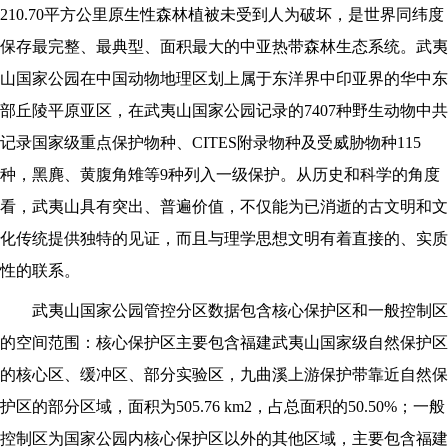
210.70平方公里原生性森林植被未受到人为破坏，是世界同纬度
保存最完整、最典型、面积最大的中亚热带森林生态系统。武夷
山国家公园在中国动物地理区划上属于东洋界中印亚界的华中东
部丘陵平原亚区，在武夷山国家公园记录的7407种野生动物中共
记录国家级重点保护物种、CITES附录物种及受威胁物种115
种，黑麂、黄腹角雉等9种列入一级保护。从历史和科学的角度
看，武夷山具有突出、普遍价值，不仅能为已消逝的古文明和文
化传统提供独特的见证，而且与理学思想文明有着直接的、实质
性的联系。
武夷山国家公园管控分区数据包含核心保护区和一般控制区
的空间范围：核心保护区主要包含福建武夷山国家级自然保护区
的核心区、缓冲区、部分实验区，九曲溪上游保护带靠近自然保
护区的部分区域，面积为505.76 km2，占总面积的50.50%；一般
控制区为国家公园内核心保护区以外的其他区域，主要包含福建