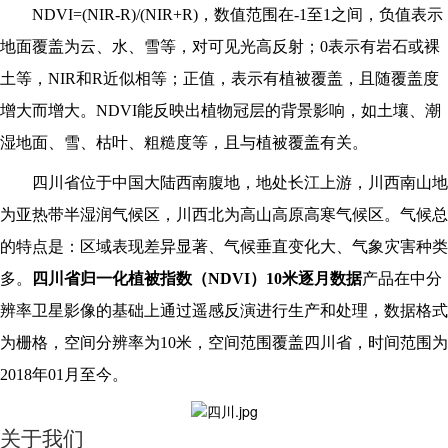
NDVI=(NIR-R)/(NIR+R)
，数值范围在-1至1之间，负值表示
地面覆盖为云、水、雪等，对可见光高反射；0表示有岩石或裸
土等，NIR和R近似相等；正值，表示有植被覆盖，且随覆盖度
增大而增大。NDVI能反映出植物冠层的背景影响，如土壤、潮
湿地面、雪、枯叶、粗糙度等，且与植被覆盖有关。
四川省位于中国大陆西南腹地，地处长江上游，川西南山地
为亚热带半湿润气候区，川西北为高山高原高寒气候区。气候总
的特点是：区域表现差异显著、气候垂直变化大、气象灾害种类
多。
四川省归一化植被指数（NDVI）10米逐月数据
产品在中分
辨率卫星影像的基础上通过遥感反演进行生产和处理，数据格式
为栅格，空间分辨率为10米，空间范围覆盖四川省，时间范围为
2018年01月至今。
关于我们