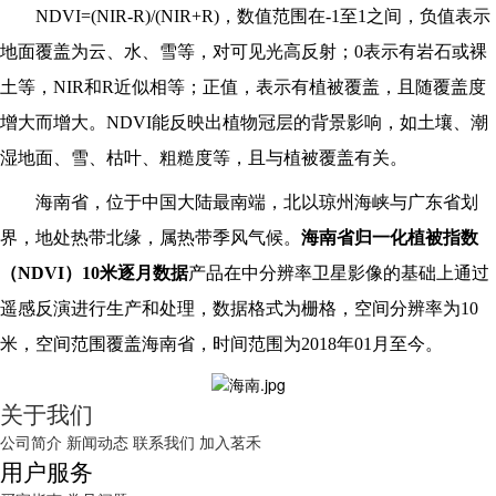
NDVI=(NIR-R)/(NIR+R)
，数值范围在-1至1之间，负值表示
地面覆盖为云、水、雪等，对可见光高反射；0表示有岩石或裸
土等，NIR和R近似相等；正值，表示有植被覆盖，且随覆盖度
增大而增大。NDVI能反映出植物冠层的背景影响，如土壤、潮
湿地面、雪、枯叶、粗糙度等，且与植被覆盖有关。
海南省，位于中国大陆最南端，北以琼州海峡与广东省划
界，地处热带北缘，属热带季风气候。
海南省归一化植被指数
（NDVI）10米逐月数据
产品在中分辨率卫星影像的基础上通过
遥感反演进行生产和处理，数据格式为栅格，空间分辨率为10
米，空间范围覆盖海南省，时间范围为2018年01月至今。
关于我们
公司简介
新闻动态
联系我们
加入茗禾
用户服务