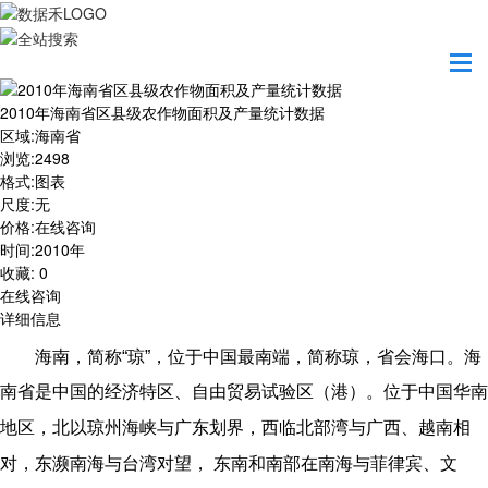
首页
数据产品
2010年海南省区县级农作物面积及产量统计数据
2010年海南省区县级农作物面积及产量统计数据
区域
:
海南省
浏览
:
2498
格式
:
图表
尺度
:
无
价格
:
在线咨询
时间
:
2010年
收藏
:
0
在线咨询
详细信息
海南，简称“琼”，位于中国最南端，简称
琼
，省会海口。海
南省是中国的经济特区、自由贸易试验区（港）。位于中国华南
地区，北以
琼州海峡
与
广东
划界，西临
北部湾
与
广西
、
越南
相
对，东濒
南海
与
台湾
对望，
东南和南部在
南海
与
菲律宾
、
文