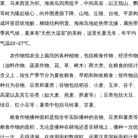
莱
、
马来西亚
为邻。海南岛四周低平，中间高耸，以
五指山
、
鹦
哥岭
为隆起核心，向外围逐级下降。山地、丘陵、
台地
、平原构
成环形层状地貌，梯级结构明显。海南岛地处热带北缘，属热带
季风气候，素来有“天然大温室”的美称，这里长夏无冬，年平均
22~27
气温
℃。
农作物指农业上栽培的各种植物，包括粮食作物﹑经济作物
（油料作物、蔬菜作物、花、草、树木）两大类。在粮食的统计
含义上，按生产季节分为夏收粮食、早稻和秋收粮食；按作物品
种分为谷物、豆类和薯类；谷物包括稻谷、小麦、玉米、谷子、
高粱以及其它谷类（如大麦、燕麦、荞麦等）；豆类包括大豆、
绿豆、红小豆等；薯类中包括马铃薯、甘薯。
粮食作物播种面积是指全年实际播种的谷物、豆类和薯类等
粮食作物的面积，无论是播种在耕地还是非耕地上，播种一次统
计一次，不得遗漏。在使用面积数据时，还要注意国标面积计量