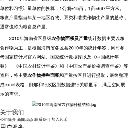
1
=15
1
≈667
单位和习惯计量单位的换算，
公顷
亩，
亩
平方米。
粮食产量指当年某一地区谷物、豆类和薯类作物生产量的总称，
通常也称为粮食总产量。
2010
年海南省区县级
农作物面积及产量
统计
数据主要以粮
2010
食作物为主，是根据海南省各区县
年的统计年鉴，同时参
考国家统计局官方网站、国家统计数据库以及《中国统计年
鉴》、《中国农村统计年鉴》和《中国农产品价格调查年鉴》等
资料，将主要
农作物播种面积
和产量按区县进行提取，最终整理
excel
成
表格，能够和行政区划数据进行关联显示，满足空间展
示的需求。
关于我们
公司简介
新闻动态
联系我们
加入茗禾
用户服务