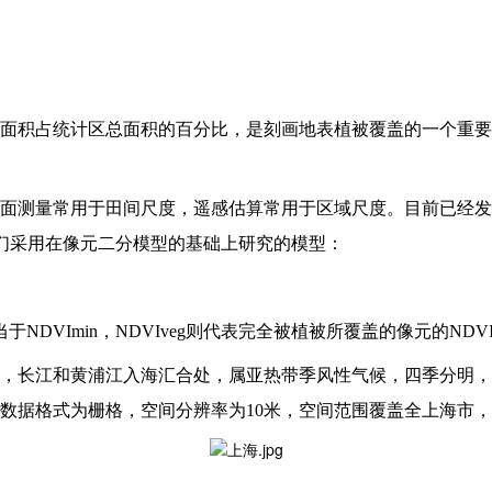
面积占统计区总面积的百分比，是刻画地表植被覆盖的一个重要
面测量常用于田间尺度，遥感估算常用于区域尺度。目前已经发
我们采用在像元二分模型的基础上研究的模型：
于NDVImin，NDVIveg则代表完全被植被所覆盖的像元的NDV
，长江和黄浦江入海汇合处，属亚热带季风性气候，四季分明，
据格式为栅格，空间分辨率为10米，空间范围覆盖全上海市，时间