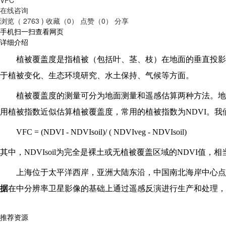
在线咨询
浏览（ 2763 )
收藏（0）
点赞（0）
分享
手机扫一扫查看网页
详细介绍
植被覆盖度是指植被（包括叶、茎、枝）在地面的垂直投影
于植被变化、生态环境研究、水土保持、气候等方面。
植被覆盖度的测量可分为地面测量和遥感估算两种方法。地
用植被指数近似估算植被覆盖度，常用的植被指数为NDVI。
VFC = (NDVI - NDVIsoil)/ ( NDVIveg - NDVIsoil)
其中，NDVIsoil为完全是裸土或无植被覆盖区域的NDVI值，相当
上海位于太平洋西岸，亚洲大陆东沿，中国南北海岸中心点
据
在中分辨率卫星影像的基础上通过遥感反演进行生产和处理，数
推荐资源