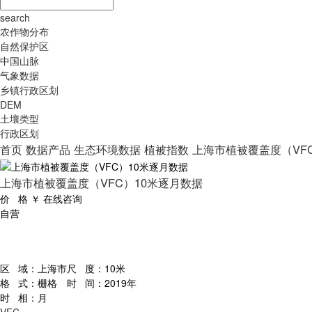
search
农作物分布
自然保护区
中国山脉
气象数据
乡镇行政区划
DEM
土壤类型
行政区划
首页
数据产品
生态环境数据
植被指数
上海市植被覆盖度（VF
上海市植被覆盖度（VFC）10米逐月数据
价 格
￥
在线咨询
自营
区 域：
上海市
尺 度：
10米
格 式：
栅格
时 间：
2019年
时 相：
月
VFC