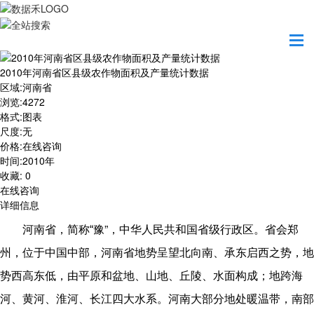
首页
数据产品
2010年河南省区县级农作物面积及产量统计数据
2010年河南省区县级农作物面积及产量统计数据
区域
:
河南省
浏览
:
4272
格式
:
图表
尺度
:
无
价格
:
在线咨询
时间
:
2010年
收藏
:
0
在线咨询
详细信息
”
河南省，简称“
豫
，
中华人民共和国
省级行政区。省会
郑
州
，位于中国中部，河南省地势呈望北向南、承东启西之势，地
势西高东低，由平原和盆地、山地、丘陵、水面构成；地跨
海
河
、
黄河
、
淮河
、
长江
四大水系。河南大部分地处暖温带，南部