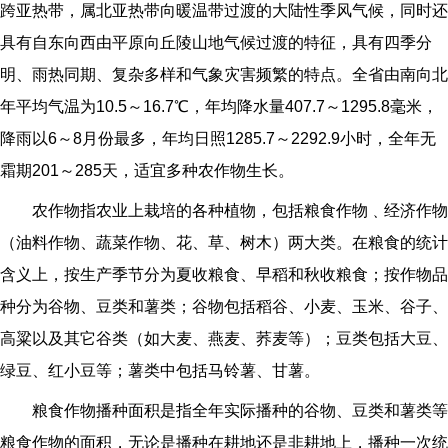
跨亚热带，属北亚热带向暖温带过渡的大陆性季风气候，同时还
具有自东向西由平原向丘陵山地气候过渡的特征，具有四季分
明、雨热同期、复杂多样和气象灾害频繁的特点。全省由南向北
年平均气温为10.5～16.7℃，年均降水量407.7～1295.8毫米，
降雨以6～8月份最多，年均日照1285.7～2292.9小时，全年无
霜期201～285天，适宜多种农作物生长。
农作物指农业上栽培的各种植物，包括粮食作物﹑经济作物
（油料作物、蔬菜作物、花、草、树木）两大类。在粮食的统计
含义上，按生产季节分为夏收粮食、早稻和秋收粮食；按作物品
种分为谷物、豆类和薯类；谷物包括稻谷、小麦、玉米、谷子、
高粱以及其它谷类（如大麦、燕麦、荞麦等）；豆类包括大豆、
绿豆、红小豆等；薯类中包括马铃薯、甘薯。
粮食作物播种面积是指全年实际播种的谷物、豆类和薯类等
粮食作物的面积，无论是播种在耕地还是非耕地上，播种一次统